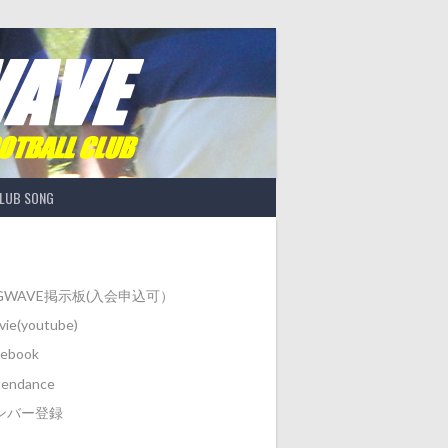
LUB SONG
IGWAVE掲示板(入会申込可）
ie(youtube)
cebook
tendance
ンバー登録