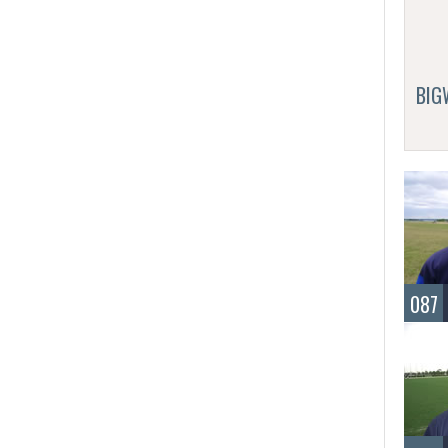
BI
087