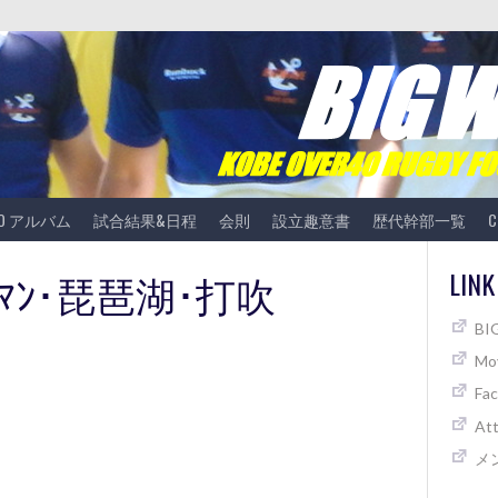
TO アルバム
試合結果&日程
会則
設立趣意書
歴代幹部一覧
C
ﾙﾏﾝ･琵琶湖･打吹
LINK
B
Mov
Fa
At
メ