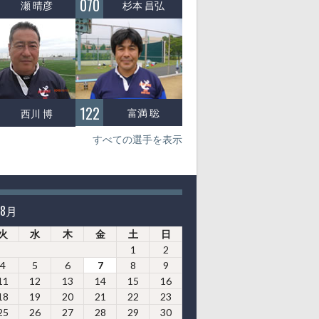
070
杉本 昌弘
瀬 晴彦
122
富満 聡
西川 博
すべての選手を表示
年8月
火
水
木
金
土
日
1
2
4
5
6
7
8
9
11
12
13
14
15
16
18
19
20
21
22
23
25
26
27
28
29
30