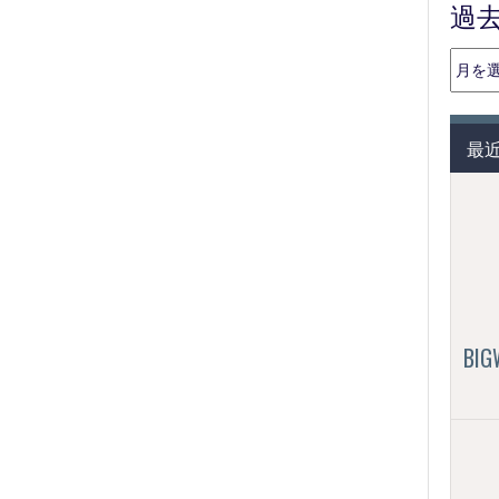
過
過
去
の
投
最
稿
（月
別）
BI