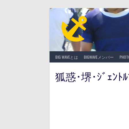
Skip
to
content
BIG WAVEとは
BIGWAVEメンバー
PHO
狐惑･堺･ｼﾞｪﾝﾄ