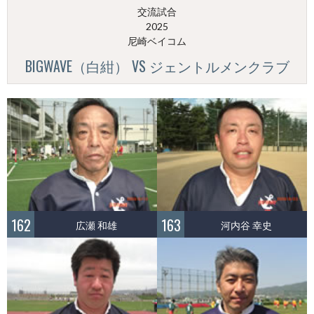
交流試合
2025
尼崎ベイコム
BIGWAVE（白紺） VS ジェントルメンクラブ
162
163
広瀬 和雄
河内谷 幸史