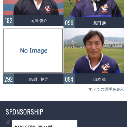
182
岡澤 俊介
096
柴田 勝
292
094
馬渕 博之
山本 肇
すべての選手を表示
SPONSORSHIP