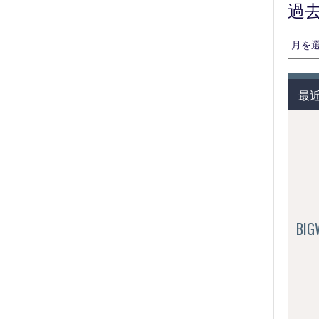
過
過
去
の
投
最
稿
（月
別）
BI