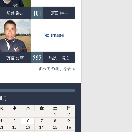
101
冨田 耕一
新井 栄吉
292
馬渕 博之
万福 公至
すべての選手を表示
年8月
火
水
木
金
土
日
1
2
4
5
6
7
8
9
11
12
13
14
15
16