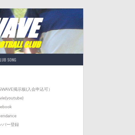
LUB SONG
IGWAVE掲示板(入会申込可）
ie(youtube)
cebook
tendance
ンバー登録