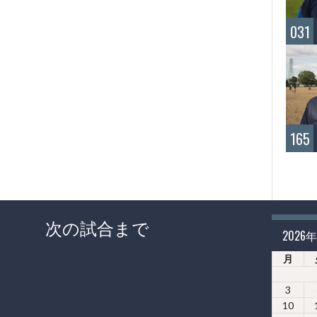
031
165
次の試合まで
2026
月
3
10