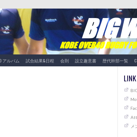
TO アルバム
試合結果&日程
会則
設立趣意書
歴代幹部一覧
C
LINK
B
Mov
Fa
At
メ