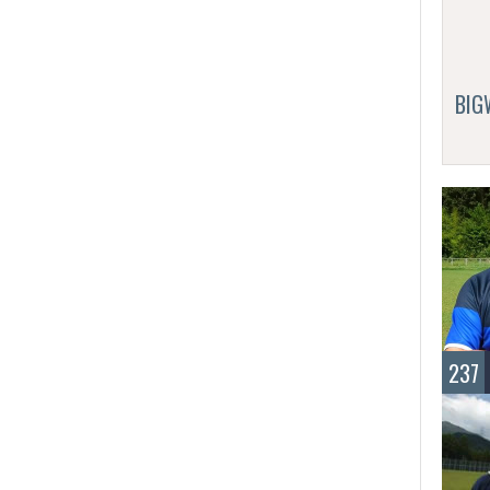
BI
237