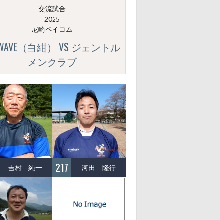
交流試合
2025
尼崎ベイコム
GWAVE（白紺） VS ジェントル
メンクラブ
217
吉村 純一
河田 隆行