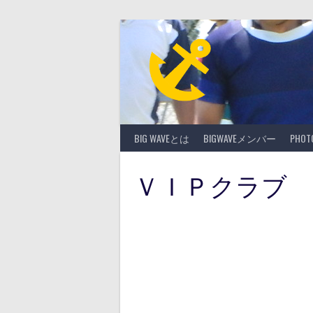
Skip
to
content
BIG WAVEとは
BIGWAVEメンバー
PHO
ＶＩＰクラブ