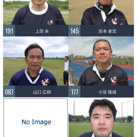
191
145
上田 央
岩本 泰宏
087
177
山口 広樹
小笹 隆雄