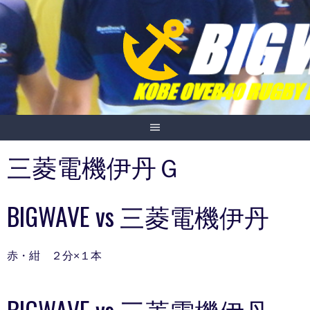
Skip
to
content
三菱電機伊丹Ｇ
BIGWAVE vs 三菱電機伊丹
赤・紺 ２分×１本
BIGWAVE vs 三菱電機伊丹