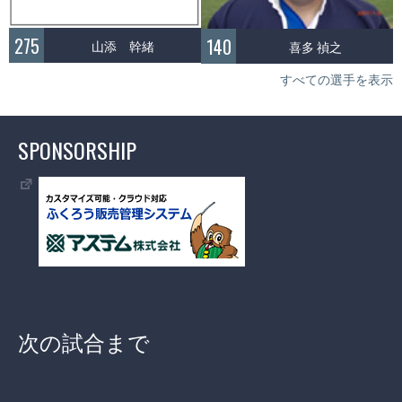
275
140
山添 幹緒
喜多 禎之
すべての選手を表示
SPONSORSHIP
次の試合まで