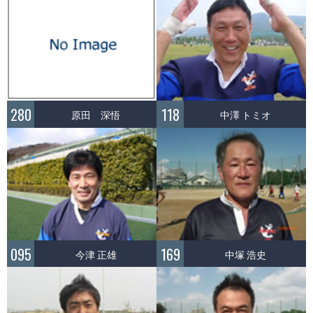
280
118
原田 深悟
中澤 トミオ
095
169
今津 正雄
中塚 浩史