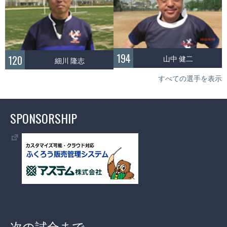
194
120
山中 健二
細川 隆志
すべての選手を表示
SPONSORSHIP
次の試合まで