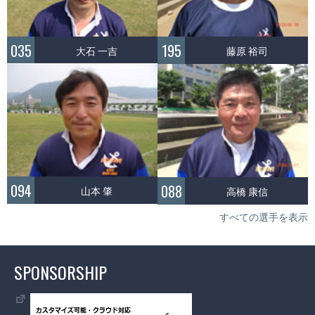
035
195
大石 一吉
藤原 裕司
094
088
山本 肇
高橋 康信
すべての選手を表示
SPONSORSHIP