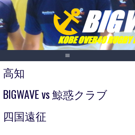
Skip
to
content
高知
BIGWAVE vs 鯨惑クラブ
四国遠征