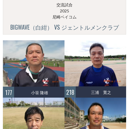
交流試合
2025
尼崎ベイコム
BIGWAVE（白紺） VS ジェントルメンクラブ
218
177
三浦 寛之
小笹 隆雄