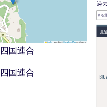
過
過
去
の
投
最
稿
（月
Leaflet
|
Map data ©
OpenStreetMap
contributors
別）
vs 四国連合
vs 四国連合
BI