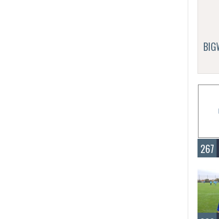
BI
267