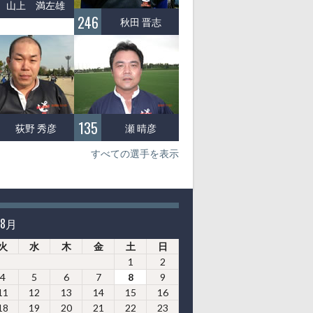
山上 満左雄
246
秋田 晋志
135
荻野 秀彦
瀬 晴彦
すべての選手を表示
年8月
火
水
木
金
土
日
1
2
4
5
6
7
8
9
11
12
13
14
15
16
18
19
20
21
22
23