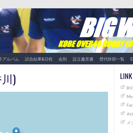
TO アルバム
試合結果&日程
会則
設立趣意書
歴代幹部一覧
C
香川)
LINK
B
Mov
Fa
At
メ