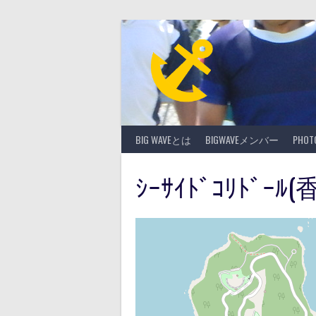
Skip
to
content
BIG WAVEとは
BIGWAVEメンバー
PHO
ｼｰｻｲﾄﾞｺﾘﾄﾞｰﾙ(