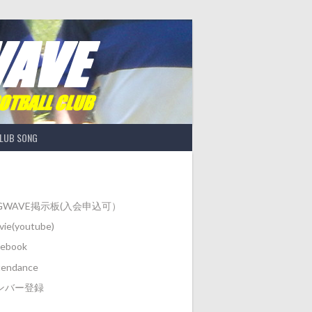
LUB SONG
IGWAVE掲示板(入会申込可）
ie(youtube)
cebook
tendance
ンバー登録