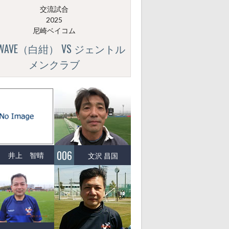
交流試合
2025
尼崎ベイコム
GWAVE（白紺） VS ジェントル
メンクラブ
006
井上 智晴
文沢 昌国