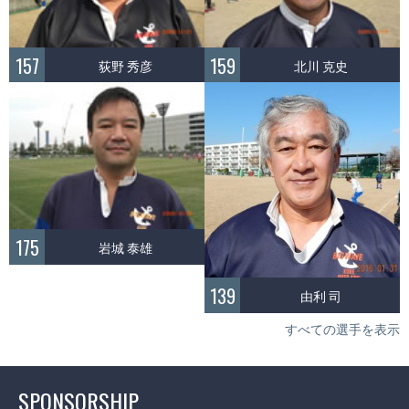
157
159
荻野 秀彦
北川 克史
175
岩城 泰雄
139
由利 司
すべての選手を表示
SPONSORSHIP