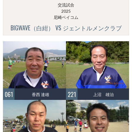
交流試合
2025
尼崎ベイコム
BIGWAVE（白紺） VS ジェントルメンクラブ
061
221
香西 達雄
上沼 雄治