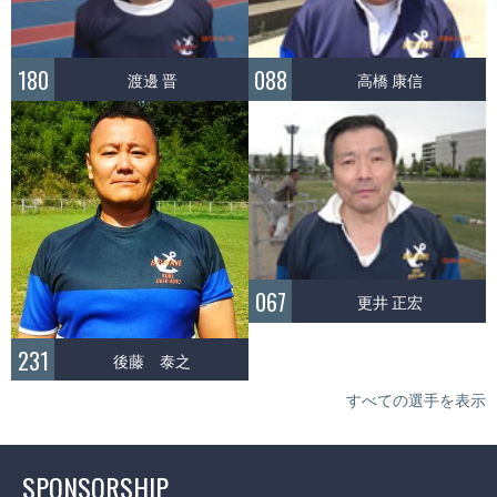
180
088
渡邊 晋
高橋 康信
067
更井 正宏
231
後藤 泰之
すべての選手を表示
SPONSORSHIP