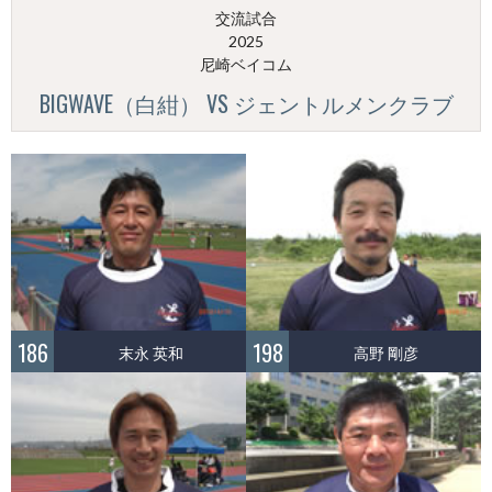
交流試合
2025
尼崎ベイコム
BIGWAVE（白紺） VS ジェントルメンクラブ
186
198
末永 英和
高野 剛彦