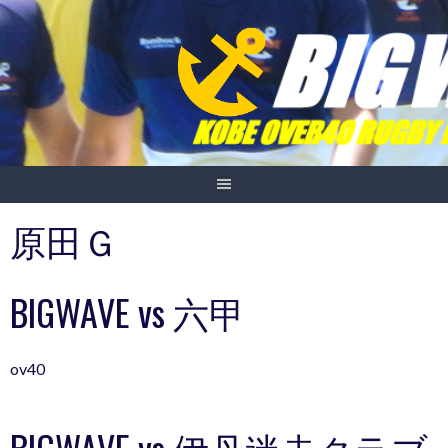
Skip
to
content
原田Ｇ
BIGWAVE vs 六甲
ov40
BIGWAVE vs 伊丹迷走クラブ