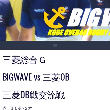
Skip
to
content
三菱総合Ｇ
BIGWAVE vs 三菱OB
三菱OB戦交流戦
赤 １５分×２本