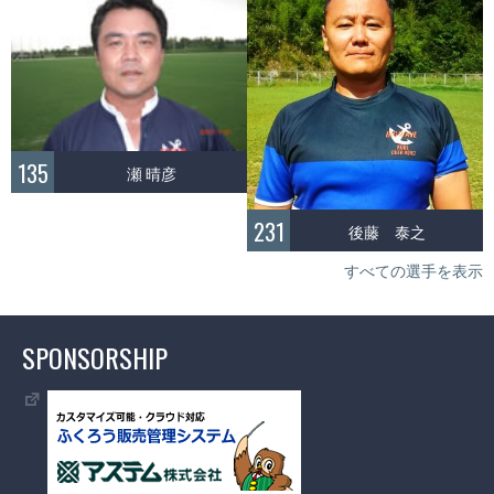
135
瀬 晴彦
231
後藤 泰之
すべての選手を表示
SPONSORSHIP