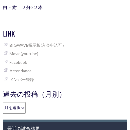
白・紺 ２分×２本
LINK
BIGWAVE掲示板(入会申込可）
Movie(youtube)
Facebook
Attendance
メンバー登録
過去の投稿（月別）
過
去
の
投
最近の試合結果
稿