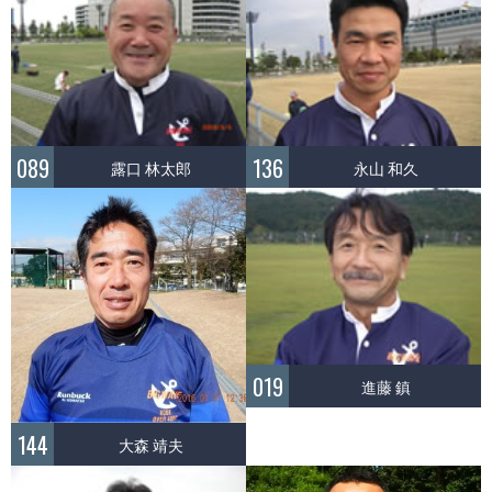
089
136
露口 林太郎
永山 和久
019
進藤 鎮
144
大森 靖夫