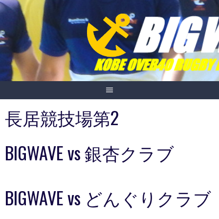
Skip
to
content
長居競技場第2
BIGWAVE vs 銀杏クラブ
BIGWAVE vs どんぐりクラブ