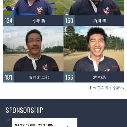
134
150
小畑 哲
西川 博
181
166
藤原 壮二郎
林 裕温
すべての選手を表示
SPONSORSHIP