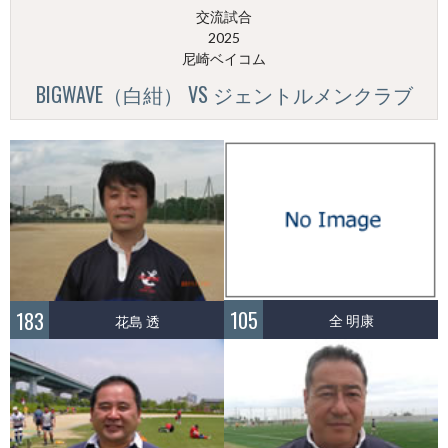
交流試合
2025
尼崎ベイコム
BIGWAVE（白紺） VS ジェントルメンクラブ
105
183
全 明康
花島 透