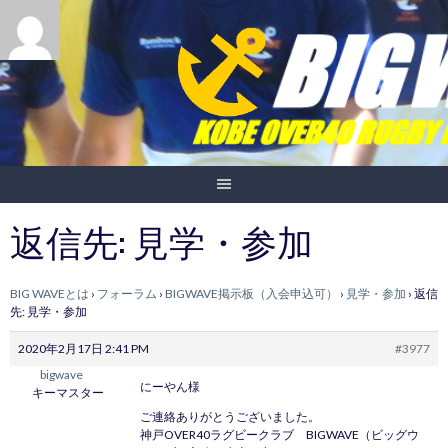
Skip
to
content
返信先: 見学・参加
BIG WAVEとは
›
フォーラム
›
BIGWAVE掲示板（入会申込可）
›
見学・参加
›
返信
先: 見学・参加
2020年2月17日 2:41 PM
#3977
bigwave
にーやん様
キーマスター
ご連絡ありがとうございました。
神戸OVER40ラグビークラブ BIGWAVE（ビッグウ