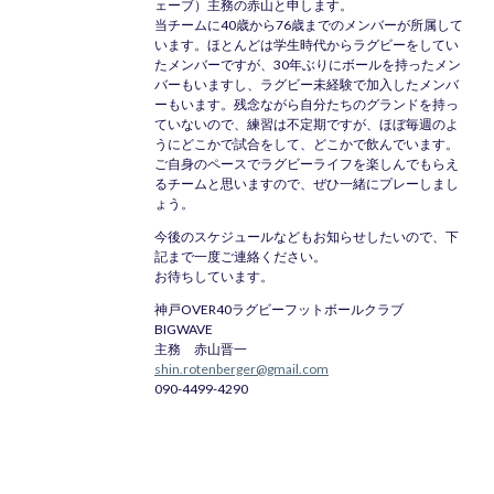
ェーブ）主務の赤山と申します。
当チームに40歳から76歳までのメンバーが所属して
います。ほとんどは学生時代からラグビーをしてい
たメンバーですが、30年ぶりにボールを持ったメン
バーもいますし、ラグビー未経験で加入したメンバ
ーもいます。残念ながら自分たちのグランドを持っ
ていないので、練習は不定期ですが、ほぼ毎週のよ
うにどこかで試合をして、どこかで飲んでいます。
ご自身のペースでラグビーライフを楽しんでもらえ
るチームと思いますので、ぜひ一緒にプレーしまし
ょう。
今後のスケジュールなどもお知らせしたいので、下
記まで一度ご連絡ください。
お待ちしています。
神戸OVER40ラグビーフットボールクラブ
BIGWAVE
主務 赤山晋一
shin.rotenberger@gmail.com
090-4499-4290