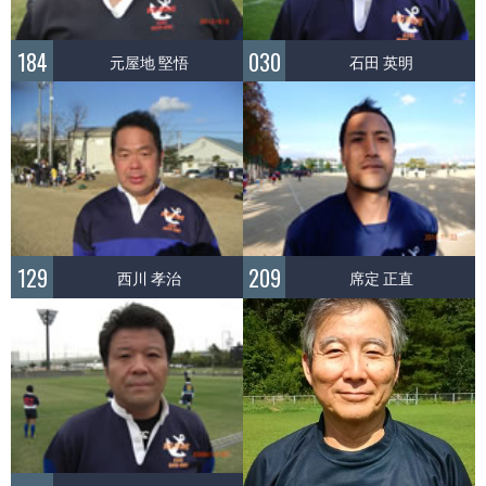
184
030
元屋地 堅悟
石田 英明
129
209
西川 孝治
席定 正直