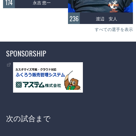
174
永吉 悠一
236
渡辺 安人
すべての選手を表示
SPONSORSHIP
次の試合まで